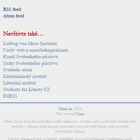
RSS feed
Atom feed
Navštivte také…
Ludwig von Mises Institute
Urzův web o anarchokapitalismu
Kanál Svobodného přístavu
Stoky Svobodného přístavu
Svoboda učení
Libertariánský institut
Liberální institut
Students for Liberty CZ
INESS
Mises.cz
,
2026
Web vytvořil
Urza
.
Cílem Mises.cz je ekonomická osvěta veřejnosti; uvítáme, když naše texty budete šířit.
Souhlas s šířením platí jen pro naše texty; pro převzaté články platí pravidla
původního zdroje.
Názory prezentované na těchto stránkách jsou individuálními vyjádřeními jejich