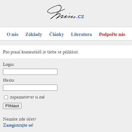
O nás
Základy
Články
Literatura
Podpořte nás
Pro psaní komentářů je třeba se přihlásit.
Login:
Heslo:
zapamatovat si mě
Nemáte zde účet?
Zaregistrujte se!