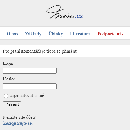
O nás
Základy
Články
Literatura
Podpořte nás
Pro psaní komentářů je třeba se přihlásit.
Login:
Heslo:
zapamatovat si mě
Nemáte zde účet?
Zaregistrujte se!