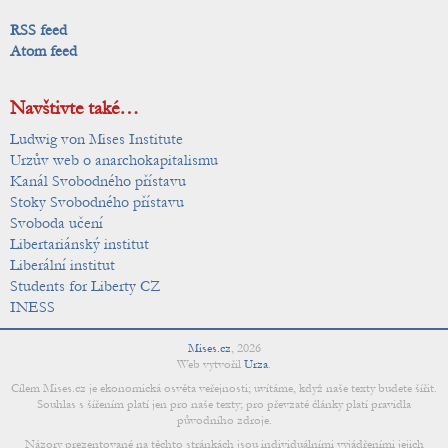
RSS feed
Atom feed
Navštivte také…
Ludwig von Mises Institute
Urzův web o anarchokapitalismu
Kanál Svobodného přístavu
Stoky Svobodného přístavu
Svoboda učení
Libertariánský institut
Liberální institut
Students for Liberty CZ
INESS
Mises.cz
,
2026
Web vytvořil
Urza
.
Cílem Mises.cz je ekonomická osvěta veřejnosti; uvítáme, když naše texty budete šířit.
Souhlas s šířením platí jen pro naše texty; pro převzaté články platí pravidla
původního zdroje.
Názory prezentované na těchto stránkách jsou individuálními vyjádřeními jejich