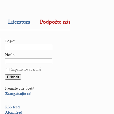
Literatura
Podpořte nás
Login:
Heslo:
zapamatovat si mě
Nemáte zde účet?
Zaregistrujte se!
RSS feed
Atom feed