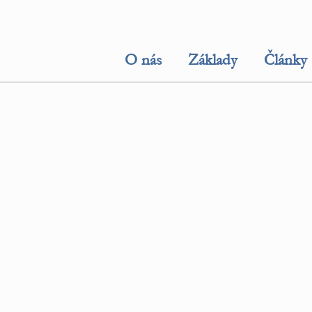
O nás
Základy
Články