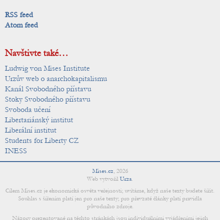
RSS feed
Atom feed
Navštivte také…
Ludwig von Mises Institute
Urzův web o anarchokapitalismu
Kanál Svobodného přístavu
Stoky Svobodného přístavu
Svoboda učení
Libertariánský institut
Liberální institut
Students for Liberty CZ
INESS
Mises.cz
,
2026
Web vytvořil
Urza
.
Cílem Mises.cz je ekonomická osvěta veřejnosti; uvítáme, když naše texty budete šířit.
Souhlas s šířením platí jen pro naše texty; pro převzaté články platí pravidla
původního zdroje.
Názory prezentované na těchto stránkách jsou individuálními vyjádřeními jejich