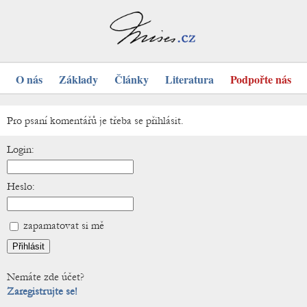
O nás
Základy
Články
Literatura
Podpořte nás
Pro psaní komentářů je třeba se přihlásit.
Login:
Heslo:
zapamatovat si mě
Nemáte zde účet?
Zaregistrujte se!