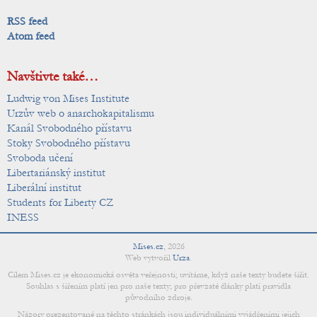
RSS feed
Atom feed
Navštivte také…
Ludwig von Mises Institute
Urzův web o anarchokapitalismu
Kanál Svobodného přístavu
Stoky Svobodného přístavu
Svoboda učení
Libertariánský institut
Liberální institut
Students for Liberty CZ
INESS
Mises.cz
,
2026
Web vytvořil
Urza
.
Cílem Mises.cz je ekonomická osvěta veřejnosti; uvítáme, když naše texty budete šířit.
Souhlas s šířením platí jen pro naše texty; pro převzaté články platí pravidla
původního zdroje.
Názory prezentované na těchto stránkách jsou individuálními vyjádřeními jejich