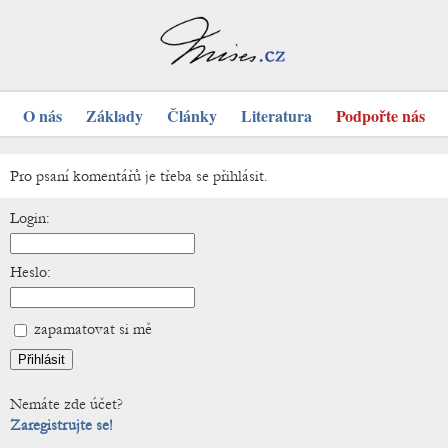
O nás
Základy
Články
Literatura
Podpořte nás
Pro psaní komentářů je třeba se přihlásit.
Login:
Heslo:
zapamatovat si mě
Nemáte zde účet?
Zaregistrujte se!