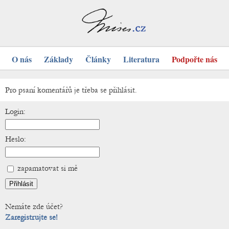
O nás
Základy
Články
Literatura
Podpořte nás
Pro psaní komentářů je třeba se přihlásit.
Login:
Heslo:
zapamatovat si mě
Nemáte zde účet?
Zaregistrujte se!