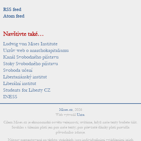
RSS feed
Atom feed
Navštivte také…
Ludwig von Mises Institute
Urzův web o anarchokapitalismu
Kanál Svobodného přístavu
Stoky Svobodného přístavu
Svoboda učení
Libertariánský institut
Liberální institut
Students for Liberty CZ
INESS
Mises.cz
,
2026
Web vytvořil
Urza
.
Cílem Mises.cz je ekonomická osvěta veřejnosti; uvítáme, když naše texty budete šířit.
Souhlas s šířením platí jen pro naše texty; pro převzaté články platí pravidla
původního zdroje.
Názory prezentované na těchto stránkách jsou individuálními vyjádřeními jejich