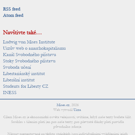
RSS feed
Atom feed
Navštivte také…
Ludwig von Mises Institute
Urzův web o anarchokapitalismu
Kanál Svobodného přístavu
Stoky Svobodného přístavu
Svoboda učení
Libertariánský institut
Liberální institut
Students for Liberty CZ
INESS
Mises.cz
,
2026
Web vytvořil
Urza
.
Cílem Mises.cz je ekonomická osvěta veřejnosti; uvítáme, když naše texty budete šířit.
Souhlas s šířením platí jen pro naše texty; pro převzaté články platí pravidla
původního zdroje.
Názory prezentované na těchto stránkách jsou individuálními vyjádřeními jejich