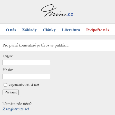
O nás
Základy
Články
Literatura
Podpořte nás
Pro psaní komentářů je třeba se přihlásit.
Login:
Heslo:
zapamatovat si mě
Nemáte zde účet?
Zaregistrujte se!