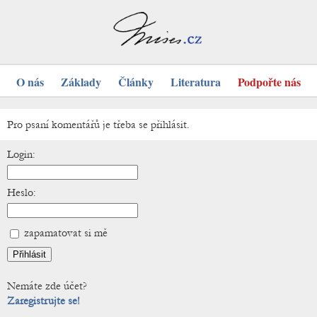
O nás
Základy
Články
Literatura
Podpořte nás
Pro psaní komentářů je třeba se přihlásit.
Login:
Heslo:
zapamatovat si mě
Nemáte zde účet?
Zaregistrujte se!