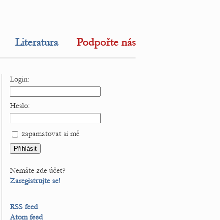
Literatura
Podpořte nás
Login:
Heslo:
zapamatovat si mě
Nemáte zde účet?
Zaregistrujte se!
RSS feed
Atom feed