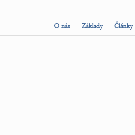
O nás
Základy
Články