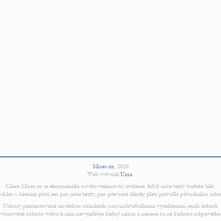
Mises.cz
,
2026
Web vytvořil
Urza
.
Cílem Mises.cz je ekonomická osvěta veřejnosti; uvítáme, když naše texty budete šířit.
uhlas s šířením platí jen pro naše texty; pro převzaté články platí pravidla původního zdro
Názory prezentované na těchto stránkách jsou individuálními vyjádřeními jejich autorů.
vozovatel tohoto webu k nim nevyjadřuje žádný názor a nenese za ně žádnou odpovědn