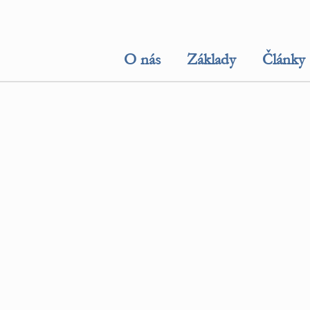
O nás
Základy
Články