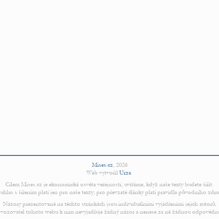
Mises.cz
,
2026
Web vytvořil
Urza
.
Cílem Mises.cz je ekonomická osvěta veřejnosti; uvítáme, když naše texty budete šířit.
uhlas s šířením platí jen pro naše texty; pro převzaté články platí pravidla původního zdro
Názory prezentované na těchto stránkách jsou individuálními vyjádřeními jejich autorů.
vozovatel tohoto webu k nim nevyjadřuje žádný názor a nenese za ně žádnou odpovědn