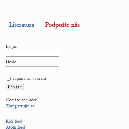
Literatura
Podpořte nás
Login:
Heslo:
zapamatovat si mě
Nemáte zde účet?
Zaregistrujte se!
RSS feed
Atom feed