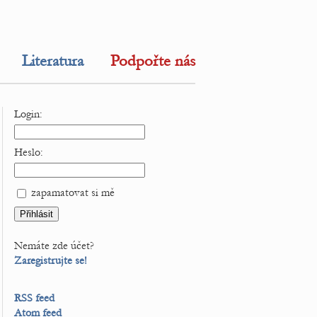
Literatura
Podpořte nás
Login:
Heslo:
zapamatovat si mě
Nemáte zde účet?
Zaregistrujte se!
RSS feed
Atom feed