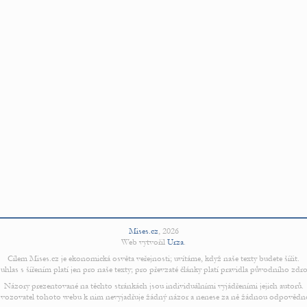
Mises.cz
,
2026
Web vytvořil
Urza
.
Cílem Mises.cz je ekonomická osvěta veřejnosti; uvítáme, když naše texty budete šířit.
uhlas s šířením platí jen pro naše texty; pro převzaté články platí pravidla původního zdro
Názory prezentované na těchto stránkách jsou individuálními vyjádřeními jejich autorů.
vozovatel tohoto webu k nim nevyjadřuje žádný názor a nenese za ně žádnou odpovědn