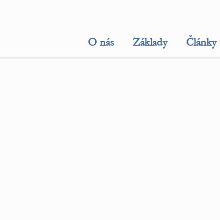
O nás
Základy
Články