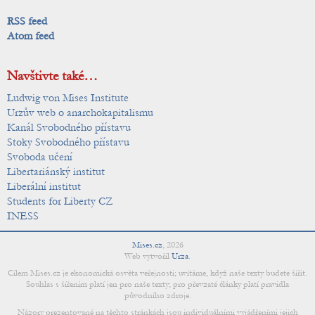
RSS feed
Atom feed
Navštivte také…
Ludwig von Mises Institute
Urzův web o anarchokapitalismu
Kanál Svobodného přístavu
Stoky Svobodného přístavu
Svoboda učení
Libertariánský institut
Liberální institut
Students for Liberty CZ
INESS
Mises.cz
,
2026
Web vytvořil
Urza
.
Cílem Mises.cz je ekonomická osvěta veřejnosti; uvítáme, když naše texty budete šířit.
Souhlas s šířením platí jen pro naše texty; pro převzaté články platí pravidla
původního zdroje.
Názory prezentované na těchto stránkách jsou individuálními vyjádřeními jejich