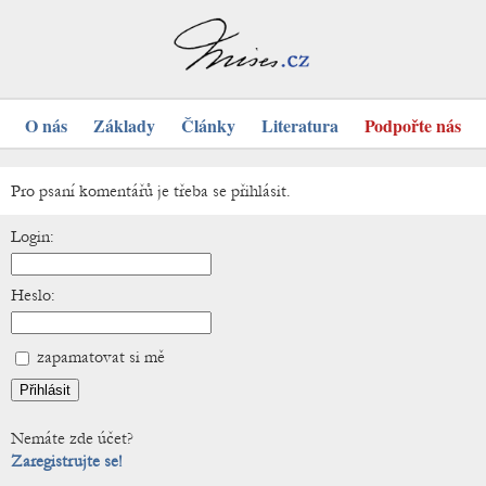
O nás
Základy
Články
Literatura
Podpořte nás
Pro psaní komentářů je třeba se přihlásit.
Login:
Heslo:
zapamatovat si mě
Nemáte zde účet?
Zaregistrujte se!