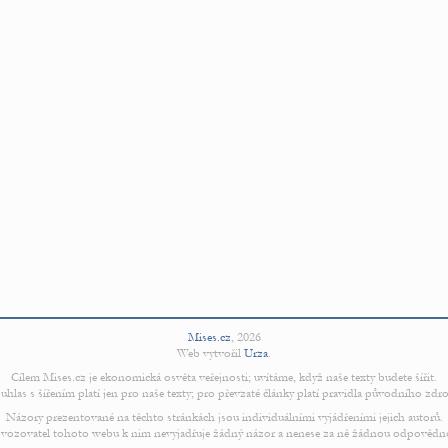
Mises.cz
,
2026
Web vytvořil
Urza
.
Cílem Mises.cz je ekonomická osvěta veřejnosti; uvítáme, když naše texty budete šířit.
uhlas s šířením platí jen pro naše texty; pro převzaté články platí pravidla původního zdro
Názory prezentované na těchto stránkách jsou individuálními vyjádřeními jejich autorů.
vozovatel tohoto webu k nim nevyjadřuje žádný názor a nenese za ně žádnou odpovědn