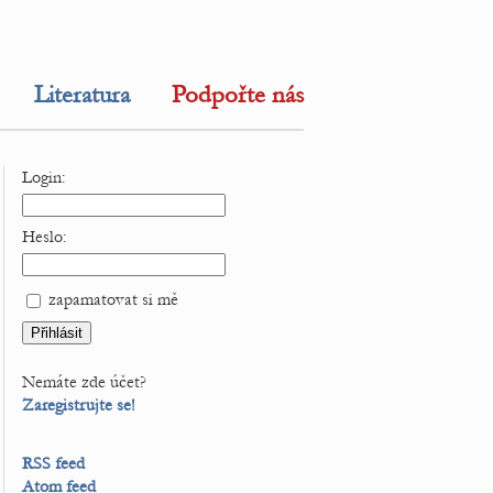
Literatura
Podpořte nás
Login:
Heslo:
zapamatovat si mě
Nemáte zde účet?
Zaregistrujte se!
RSS feed
Atom feed