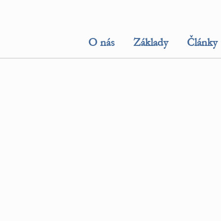
O nás
Základy
Články