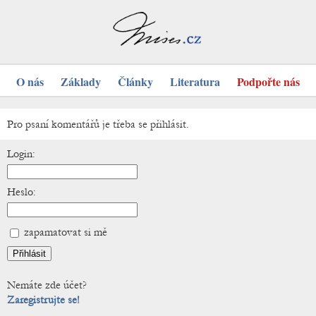
O nás
Základy
Články
Literatura
Podpořte nás
Pro psaní komentářů je třeba se přihlásit.
Login:
Heslo:
zapamatovat si mě
Nemáte zde účet?
Zaregistrujte se!