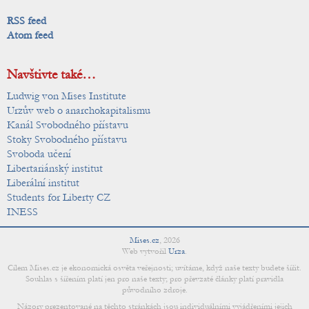
RSS feed
Atom feed
Navštivte také…
Ludwig von Mises Institute
Urzův web o anarchokapitalismu
Kanál Svobodného přístavu
Stoky Svobodného přístavu
Svoboda učení
Libertariánský institut
Liberální institut
Students for Liberty CZ
INESS
Mises.cz
,
2026
Web vytvořil
Urza
.
Cílem Mises.cz je ekonomická osvěta veřejnosti; uvítáme, když naše texty budete šířit.
Souhlas s šířením platí jen pro naše texty; pro převzaté články platí pravidla
původního zdroje.
Názory prezentované na těchto stránkách jsou individuálními vyjádřeními jejich