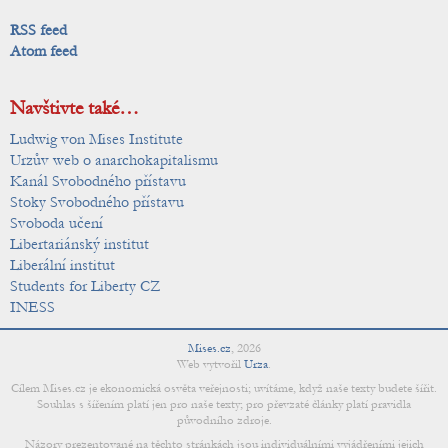
RSS feed
Atom feed
Navštivte také…
Ludwig von Mises Institute
Urzův web o anarchokapitalismu
Kanál Svobodného přístavu
Stoky Svobodného přístavu
Svoboda učení
Libertariánský institut
Liberální institut
Students for Liberty CZ
INESS
Mises.cz
,
2026
Web vytvořil
Urza
.
Cílem Mises.cz je ekonomická osvěta veřejnosti; uvítáme, když naše texty budete šířit.
Souhlas s šířením platí jen pro naše texty; pro převzaté články platí pravidla
původního zdroje.
Názory prezentované na těchto stránkách jsou individuálními vyjádřeními jejich