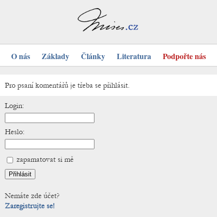
O nás
Základy
Články
Literatura
Podpořte nás
Pro psaní komentářů je třeba se přihlásit.
Login:
Heslo:
zapamatovat si mě
Nemáte zde účet?
Zaregistrujte se!