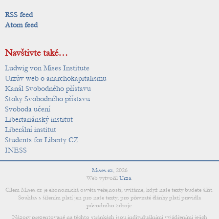
RSS feed
Atom feed
Navštivte také…
Ludwig von Mises Institute
Urzův web o anarchokapitalismu
Kanál Svobodného přístavu
Stoky Svobodného přístavu
Svoboda učení
Libertariánský institut
Liberální institut
Students for Liberty CZ
INESS
Mises.cz
,
2026
Web vytvořil
Urza
.
Cílem Mises.cz je ekonomická osvěta veřejnosti; uvítáme, když naše texty budete šířit.
Souhlas s šířením platí jen pro naše texty; pro převzaté články platí pravidla
původního zdroje.
Názory prezentované na těchto stránkách jsou individuálními vyjádřeními jejich