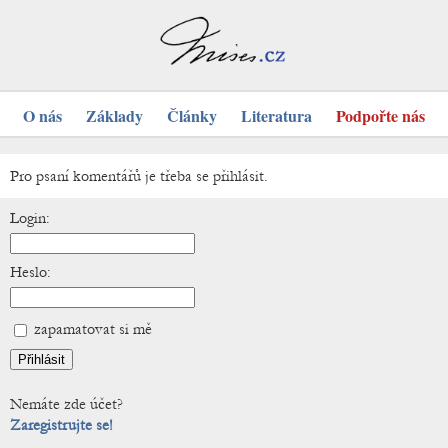
O nás
Základy
Články
Literatura
Podpořte nás
Pro psaní komentářů je třeba se přihlásit.
Login:
Heslo:
zapamatovat si mě
Nemáte zde účet?
Zaregistrujte se!