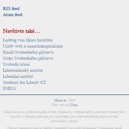
RSS feed
Atom feed
Navštivte také…
Ludwig von Mises Institute
Urzův web o anarchokapitalismu
Kanál Svobodného přístavu
Stoky Svobodného přístavu
Svoboda učení
Libertariánský institut
Liberální institut
Students for Liberty CZ
INESS
Mises.cz
,
2026
Web vytvořil
Urza
.
Cílem Mises.cz je ekonomická osvěta veřejnosti; uvítáme, když naše texty budete šířit.
Souhlas s šířením platí jen pro naše texty; pro převzaté články platí pravidla
původního zdroje.
Názory prezentované na těchto stránkách jsou individuálními vyjádřeními jejich