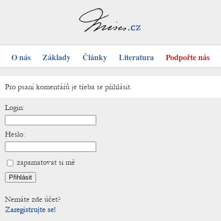
O nás
Základy
Články
Literatura
Podpořte nás
Pro psaní komentářů je třeba se přihlásit.
Login:
Heslo:
zapamatovat si mě
Nemáte zde účet?
Zaregistrujte se!