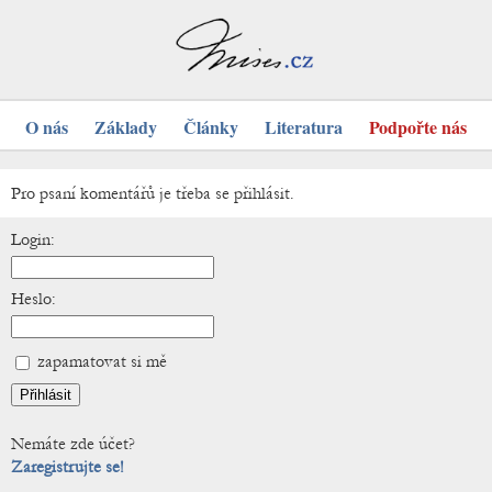
O nás
Základy
Články
Literatura
Podpořte nás
Pro psaní komentářů je třeba se přihlásit.
Login:
Heslo:
zapamatovat si mě
Nemáte zde účet?
Zaregistrujte se!