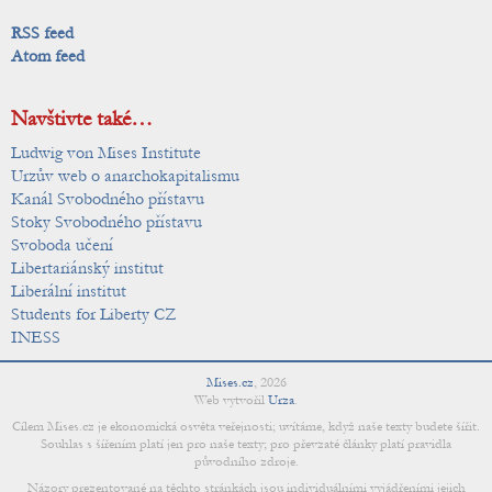
RSS feed
Atom feed
Navštivte také…
Ludwig von Mises Institute
Urzův web o anarchokapitalismu
Kanál Svobodného přístavu
Stoky Svobodného přístavu
Svoboda učení
Libertariánský institut
Liberální institut
Students for Liberty CZ
INESS
Mises.cz
,
2026
Web vytvořil
Urza
.
Cílem Mises.cz je ekonomická osvěta veřejnosti; uvítáme, když naše texty budete šířit.
Souhlas s šířením platí jen pro naše texty; pro převzaté články platí pravidla
původního zdroje.
Názory prezentované na těchto stránkách jsou individuálními vyjádřeními jejich