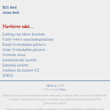
RSS feed
Atom feed
Navštivte také…
Ludwig von Mises Institute
Urzův web o anarchokapitalismu
Kanál Svobodného přístavu
Stoky Svobodného přístavu
Svoboda učení
Libertariánský institut
Liberální institut
Students for Liberty CZ
INESS
Mises.cz
,
2026
Web vytvořil
Urza
.
Cílem Mises.cz je ekonomická osvěta veřejnosti; uvítáme, když naše texty budete šířit.
Souhlas s šířením platí jen pro naše texty; pro převzaté články platí pravidla
původního zdroje.
Názory prezentované na těchto stránkách jsou individuálními vyjádřeními jejich