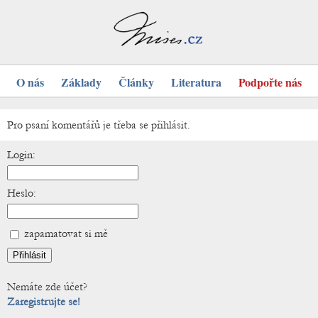
O nás
Základy
Články
Literatura
Podpořte nás
Pro psaní komentářů je třeba se přihlásit.
Login:
Heslo:
zapamatovat si mě
Nemáte zde účet?
Zaregistrujte se!