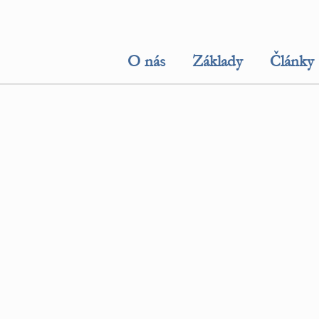
O nás
Základy
Články