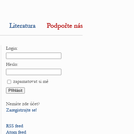
Literatura
Podpořte nás
Login:
Heslo:
zapamatovat si mě
Nemáte zde účet?
Zaregistrujte se!
RSS feed
Atom feed