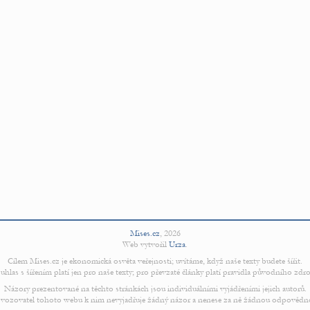
Mises.cz
,
2026
Web vytvořil
Urza
.
Cílem Mises.cz je ekonomická osvěta veřejnosti; uvítáme, když naše texty budete šířit.
uhlas s šířením platí jen pro naše texty; pro převzaté články platí pravidla původního zdro
Názory prezentované na těchto stránkách jsou individuálními vyjádřeními jejich autorů.
vozovatel tohoto webu k nim nevyjadřuje žádný názor a nenese za ně žádnou odpovědn