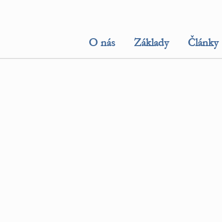
O nás
Základy
Články