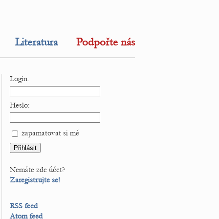
Literatura
Podpořte nás
Login:
Heslo:
zapamatovat si mě
Nemáte zde účet?
Zaregistrujte se!
RSS feed
Atom feed