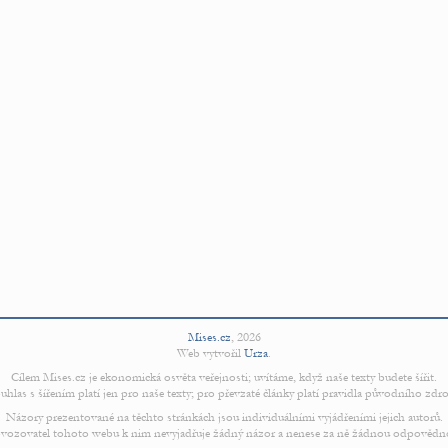
Mises.cz
,
2026
Web vytvořil
Urza
.
Cílem Mises.cz je ekonomická osvěta veřejnosti; uvítáme, když naše texty budete šířit.
uhlas s šířením platí jen pro naše texty; pro převzaté články platí pravidla původního zdro
Názory prezentované na těchto stránkách jsou individuálními vyjádřeními jejich autorů.
vozovatel tohoto webu k nim nevyjadřuje žádný názor a nenese za ně žádnou odpovědn