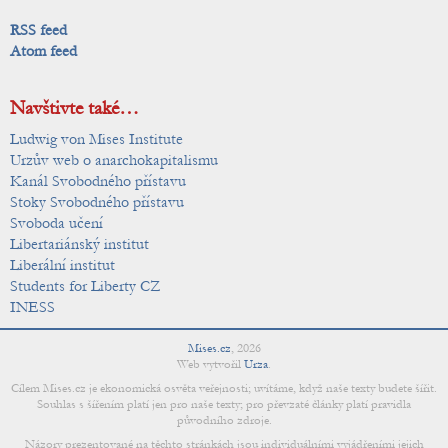
RSS feed
Atom feed
Navštivte také…
Ludwig von Mises Institute
Urzův web o anarchokapitalismu
Kanál Svobodného přístavu
Stoky Svobodného přístavu
Svoboda učení
Libertariánský institut
Liberální institut
Students for Liberty CZ
INESS
Mises.cz
,
2026
Web vytvořil
Urza
.
Cílem Mises.cz je ekonomická osvěta veřejnosti; uvítáme, když naše texty budete šířit.
Souhlas s šířením platí jen pro naše texty; pro převzaté články platí pravidla
původního zdroje.
Názory prezentované na těchto stránkách jsou individuálními vyjádřeními jejich