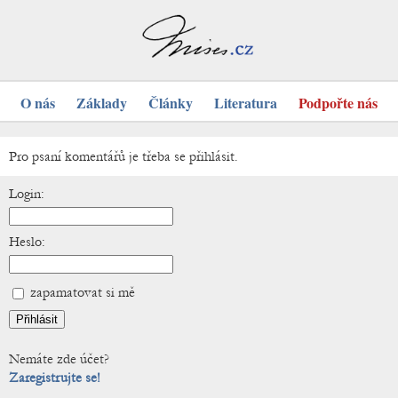
O nás
Základy
Články
Literatura
Podpořte nás
Pro psaní komentářů je třeba se přihlásit.
Login:
Heslo:
zapamatovat si mě
Nemáte zde účet?
Zaregistrujte se!