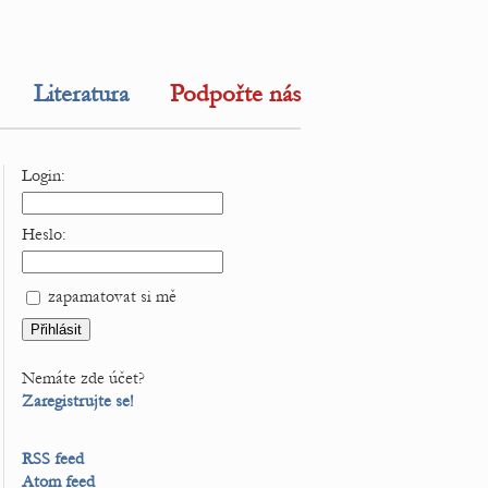
Literatura
Podpořte nás
Login:
Heslo:
zapamatovat si mě
Nemáte zde účet?
Zaregistrujte se!
RSS feed
Atom feed