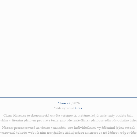
Mises.cz
,
2026
Web vytvořil
Urza
.
Cílem Mises.cz je ekonomická osvěta veřejnosti; uvítáme, když naše texty budete šířit.
uhlas s šířením platí jen pro naše texty; pro převzaté články platí pravidla původního zdro
Názory prezentované na těchto stránkách jsou individuálními vyjádřeními jejich autorů.
vozovatel tohoto webu k nim nevyjadřuje žádný názor a nenese za ně žádnou odpovědn