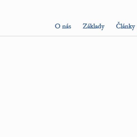
O nás
Základy
Články