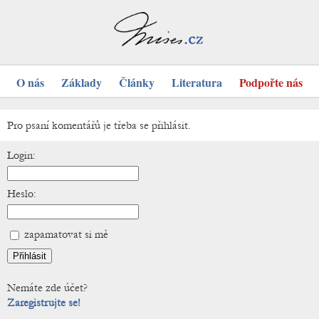
O nás
Základy
Články
Literatura
Podpořte nás
Pro psaní komentářů je třeba se přihlásit.
Login:
Heslo:
zapamatovat si mě
Nemáte zde účet?
Zaregistrujte se!