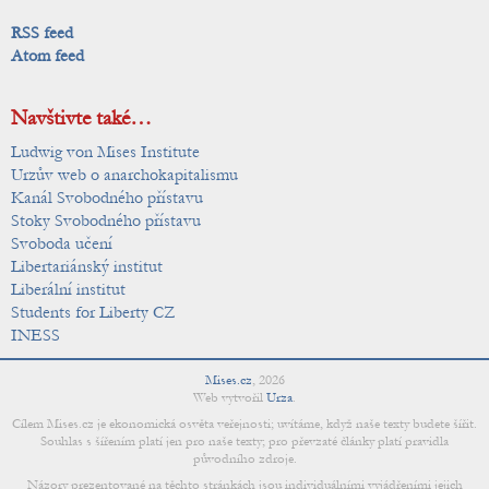
RSS feed
Atom feed
Navštivte také…
Ludwig von Mises Institute
Urzův web o anarchokapitalismu
Kanál Svobodného přístavu
Stoky Svobodného přístavu
Svoboda učení
Libertariánský institut
Liberální institut
Students for Liberty CZ
INESS
Mises.cz
,
2026
Web vytvořil
Urza
.
Cílem Mises.cz je ekonomická osvěta veřejnosti; uvítáme, když naše texty budete šířit.
Souhlas s šířením platí jen pro naše texty; pro převzaté články platí pravidla
původního zdroje.
Názory prezentované na těchto stránkách jsou individuálními vyjádřeními jejich