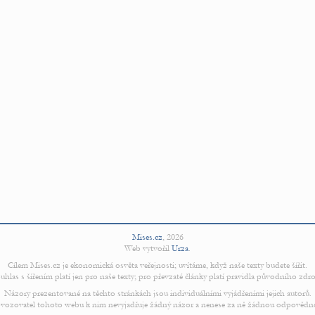
Mises.cz
,
2026
Web vytvořil
Urza
.
Cílem Mises.cz je ekonomická osvěta veřejnosti; uvítáme, když naše texty budete šířit.
uhlas s šířením platí jen pro naše texty; pro převzaté články platí pravidla původního zdro
Názory prezentované na těchto stránkách jsou individuálními vyjádřeními jejich autorů.
vozovatel tohoto webu k nim nevyjadřuje žádný názor a nenese za ně žádnou odpovědn