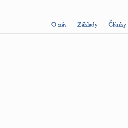
O nás
Základy
Články