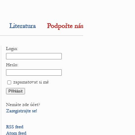
Literatura
Podpořte nás
Login:
Heslo:
zapamatovat si mě
Nemáte zde účet?
Zaregistrujte se!
RSS feed
Atom feed