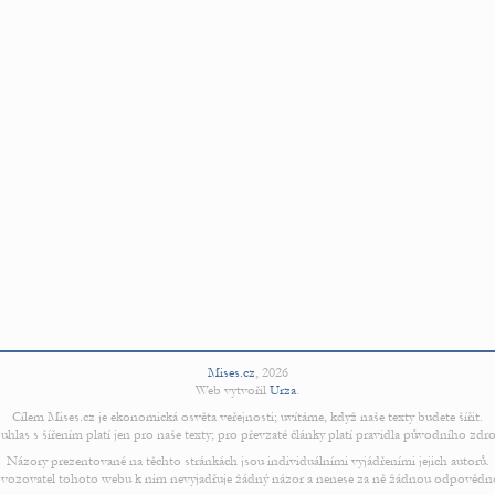
Mises.cz
,
2026
Web vytvořil
Urza
.
Cílem Mises.cz je ekonomická osvěta veřejnosti; uvítáme, když naše texty budete šířit.
uhlas s šířením platí jen pro naše texty; pro převzaté články platí pravidla původního zdro
Názory prezentované na těchto stránkách jsou individuálními vyjádřeními jejich autorů.
vozovatel tohoto webu k nim nevyjadřuje žádný názor a nenese za ně žádnou odpovědn