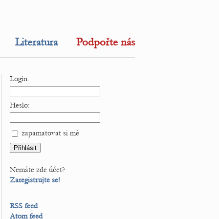
Literatura
Podpořte nás
Login:
Heslo:
zapamatovat si mě
Nemáte zde účet?
Zaregistrujte se!
RSS feed
Atom feed