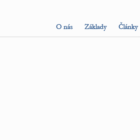
O nás
Základy
Články