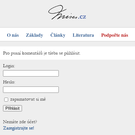
O nás
Základy
Články
Literatura
Podpořte nás
Pro psaní komentářů je třeba se přihlásit.
Login:
Heslo:
zapamatovat si mě
Nemáte zde účet?
Zaregistrujte se!