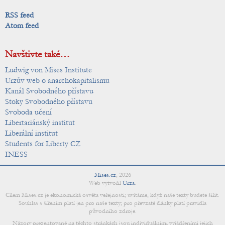
RSS feed
Atom feed
Navštivte také…
Ludwig von Mises Institute
Urzův web o anarchokapitalismu
Kanál Svobodného přístavu
Stoky Svobodného přístavu
Svoboda učení
Libertariánský institut
Liberální institut
Students for Liberty CZ
INESS
Mises.cz
,
2026
Web vytvořil
Urza
.
Cílem Mises.cz je ekonomická osvěta veřejnosti; uvítáme, když naše texty budete šířit.
Souhlas s šířením platí jen pro naše texty; pro převzaté články platí pravidla
původního zdroje.
Názory prezentované na těchto stránkách jsou individuálními vyjádřeními jejich