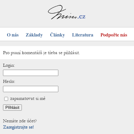
O nás
Základy
Články
Literatura
Podpořte nás
Pro psaní komentářů je třeba se přihlásit.
Login:
Heslo:
zapamatovat si mě
Nemáte zde účet?
Zaregistrujte se!