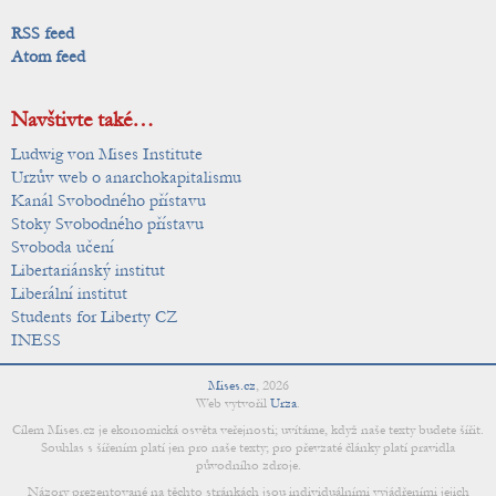
RSS feed
Atom feed
Navštivte také…
Ludwig von Mises Institute
Urzův web o anarchokapitalismu
Kanál Svobodného přístavu
Stoky Svobodného přístavu
Svoboda učení
Libertariánský institut
Liberální institut
Students for Liberty CZ
INESS
Mises.cz
,
2026
Web vytvořil
Urza
.
Cílem Mises.cz je ekonomická osvěta veřejnosti; uvítáme, když naše texty budete šířit.
Souhlas s šířením platí jen pro naše texty; pro převzaté články platí pravidla
původního zdroje.
Názory prezentované na těchto stránkách jsou individuálními vyjádřeními jejich