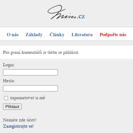
O nás
Základy
Články
Literatura
Podpořte nás
Pro psaní komentářů je třeba se přihlásit.
Login:
Heslo:
zapamatovat si mě
Nemáte zde účet?
Zaregistrujte se!