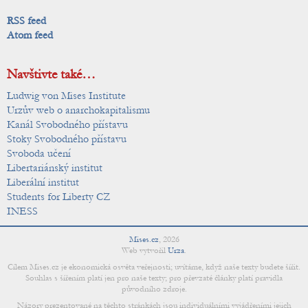
RSS feed
Atom feed
Navštivte také…
Ludwig von Mises Institute
Urzův web o anarchokapitalismu
Kanál Svobodného přístavu
Stoky Svobodného přístavu
Svoboda učení
Libertariánský institut
Liberální institut
Students for Liberty CZ
INESS
Mises.cz
,
2026
Web vytvořil
Urza
.
Cílem Mises.cz je ekonomická osvěta veřejnosti; uvítáme, když naše texty budete šířit.
Souhlas s šířením platí jen pro naše texty; pro převzaté články platí pravidla
původního zdroje.
Názory prezentované na těchto stránkách jsou individuálními vyjádřeními jejich