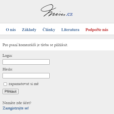
O nás
Základy
Články
Literatura
Podpořte nás
Pro psaní komentářů je třeba se přihlásit.
Login:
Heslo:
zapamatovat si mě
Nemáte zde účet?
Zaregistrujte se!