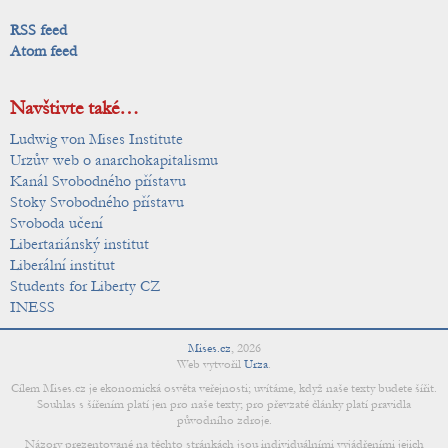
RSS feed
Atom feed
Navštivte také…
Ludwig von Mises Institute
Urzův web o anarchokapitalismu
Kanál Svobodného přístavu
Stoky Svobodného přístavu
Svoboda učení
Libertariánský institut
Liberální institut
Students for Liberty CZ
INESS
Mises.cz
,
2026
Web vytvořil
Urza
.
Cílem Mises.cz je ekonomická osvěta veřejnosti; uvítáme, když naše texty budete šířit.
Souhlas s šířením platí jen pro naše texty; pro převzaté články platí pravidla
původního zdroje.
Názory prezentované na těchto stránkách jsou individuálními vyjádřeními jejich