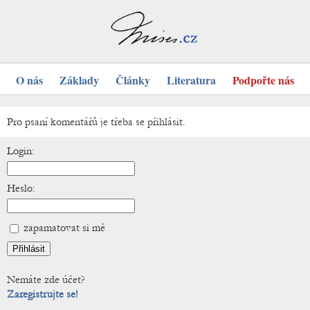
O nás
Základy
Články
Literatura
Podpořte nás
Pro psaní komentářů je třeba se přihlásit.
Login:
Heslo:
zapamatovat si mě
Nemáte zde účet?
Zaregistrujte se!