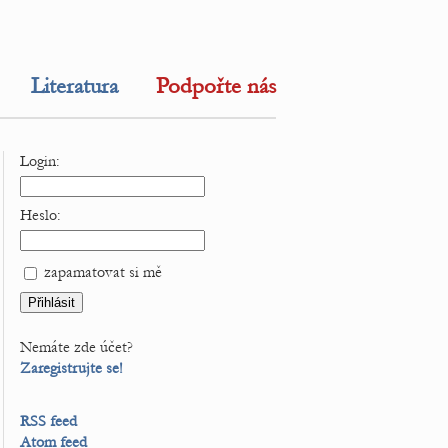
Literatura
Podpořte nás
Login:
Heslo:
zapamatovat si mě
Nemáte zde účet?
Zaregistrujte se!
RSS feed
Atom feed