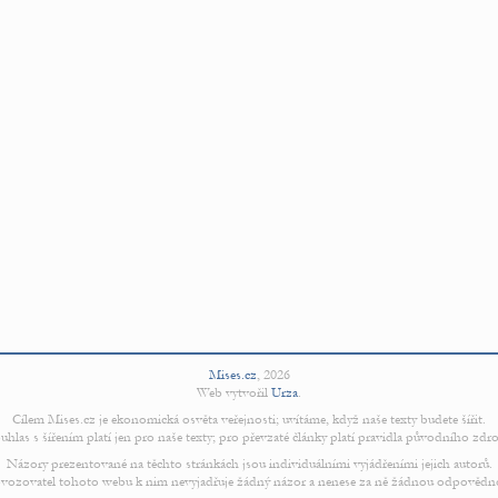
Mises.cz
,
2026
Web vytvořil
Urza
.
Cílem Mises.cz je ekonomická osvěta veřejnosti; uvítáme, když naše texty budete šířit.
uhlas s šířením platí jen pro naše texty; pro převzaté články platí pravidla původního zdro
Názory prezentované na těchto stránkách jsou individuálními vyjádřeními jejich autorů.
vozovatel tohoto webu k nim nevyjadřuje žádný názor a nenese za ně žádnou odpovědn