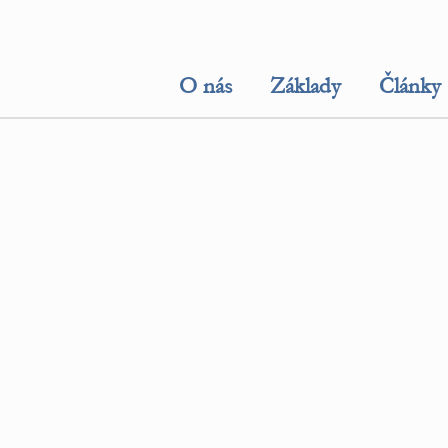
O nás
Základy
Články