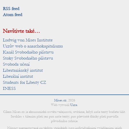
RSS feed
Atom feed
Navštivte také…
Ludwig von Mises Institute
Urzův web o anarchokapitalismu
Kanál Svobodného přístavu
Stoky Svobodného přístavu
Svoboda učení
Libertariánský institut
Liberální institut
Students for Liberty CZ
INESS
Mises.cz
,
2026
Web vytvořil
Urza
.
Cílem Mises.cz je ekonomická osvěta veřejnosti; uvítáme, když naše texty budete šířit.
Souhlas s šířením platí jen pro naše texty; pro převzaté články platí pravidla
původního zdroje.
Názory prezentované na těchto stránkách jsou individuálními vyjádřeními jejich