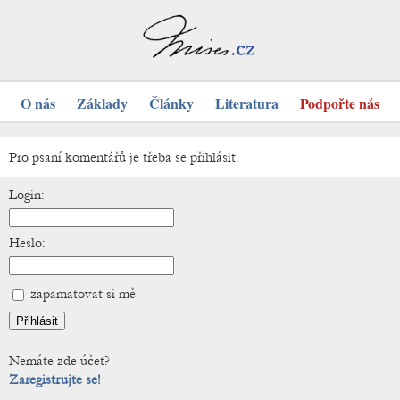
O nás
Základy
Články
Literatura
Podpořte nás
Pro psaní komentářů je třeba se přihlásit.
Login:
Heslo:
zapamatovat si mě
Nemáte zde účet?
Zaregistrujte se!