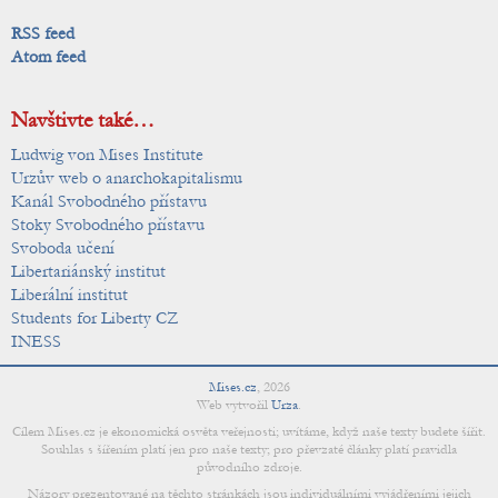
RSS feed
Atom feed
Navštivte také…
Ludwig von Mises Institute
Urzův web o anarchokapitalismu
Kanál Svobodného přístavu
Stoky Svobodného přístavu
Svoboda učení
Libertariánský institut
Liberální institut
Students for Liberty CZ
INESS
Mises.cz
,
2026
Web vytvořil
Urza
.
Cílem Mises.cz je ekonomická osvěta veřejnosti; uvítáme, když naše texty budete šířit.
Souhlas s šířením platí jen pro naše texty; pro převzaté články platí pravidla
původního zdroje.
Názory prezentované na těchto stránkách jsou individuálními vyjádřeními jejich