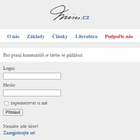
O nás
Základy
Články
Literatura
Podpořte nás
Pro psaní komentářů je třeba se přihlásit.
Login:
Heslo:
zapamatovat si mě
Nemáte zde účet?
Zaregistrujte se!