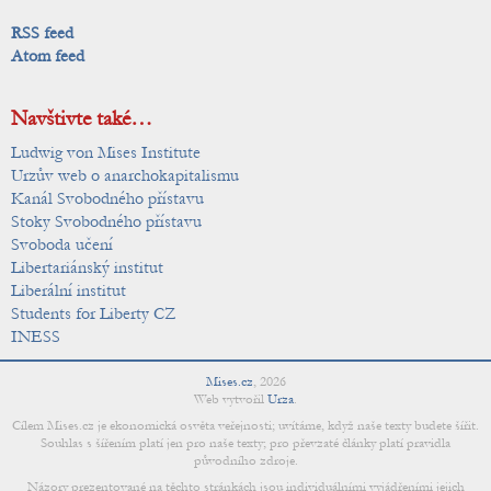
RSS feed
Atom feed
Navštivte také…
Ludwig von Mises Institute
Urzův web o anarchokapitalismu
Kanál Svobodného přístavu
Stoky Svobodného přístavu
Svoboda učení
Libertariánský institut
Liberální institut
Students for Liberty CZ
INESS
Mises.cz
,
2026
Web vytvořil
Urza
.
Cílem Mises.cz je ekonomická osvěta veřejnosti; uvítáme, když naše texty budete šířit.
Souhlas s šířením platí jen pro naše texty; pro převzaté články platí pravidla
původního zdroje.
Názory prezentované na těchto stránkách jsou individuálními vyjádřeními jejich