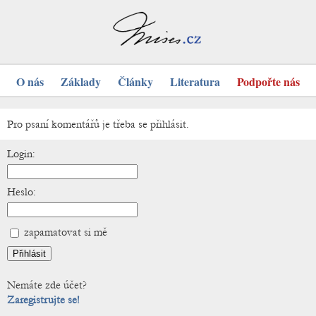
O nás
Základy
Články
Literatura
Podpořte nás
Pro psaní komentářů je třeba se přihlásit.
Login:
Heslo:
zapamatovat si mě
Nemáte zde účet?
Zaregistrujte se!