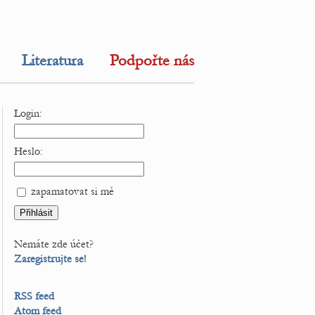
Literatura
Podpořte nás
Login:
Heslo:
zapamatovat si mě
Nemáte zde účet?
Zaregistrujte se!
RSS feed
Atom feed