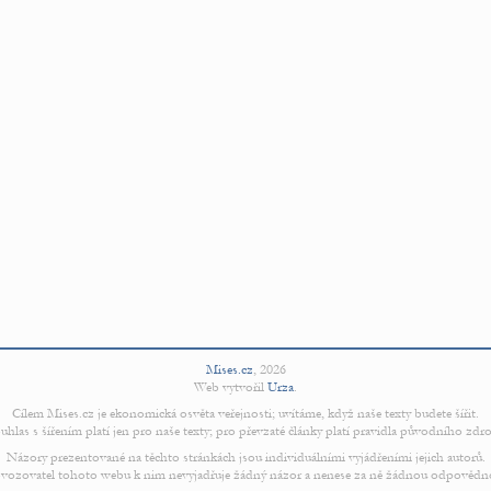
Mises.cz
,
2026
Web vytvořil
Urza
.
Cílem Mises.cz je ekonomická osvěta veřejnosti; uvítáme, když naše texty budete šířit.
uhlas s šířením platí jen pro naše texty; pro převzaté články platí pravidla původního zdro
Názory prezentované na těchto stránkách jsou individuálními vyjádřeními jejich autorů.
vozovatel tohoto webu k nim nevyjadřuje žádný názor a nenese za ně žádnou odpovědn