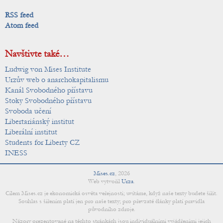
RSS feed
Atom feed
Navštivte také…
Ludwig von Mises Institute
Urzův web o anarchokapitalismu
Kanál Svobodného přístavu
Stoky Svobodného přístavu
Svoboda učení
Libertariánský institut
Liberální institut
Students for Liberty CZ
INESS
Mises.cz
,
2026
Web vytvořil
Urza
.
Cílem Mises.cz je ekonomická osvěta veřejnosti; uvítáme, když naše texty budete šířit.
Souhlas s šířením platí jen pro naše texty; pro převzaté články platí pravidla
původního zdroje.
Názory prezentované na těchto stránkách jsou individuálními vyjádřeními jejich