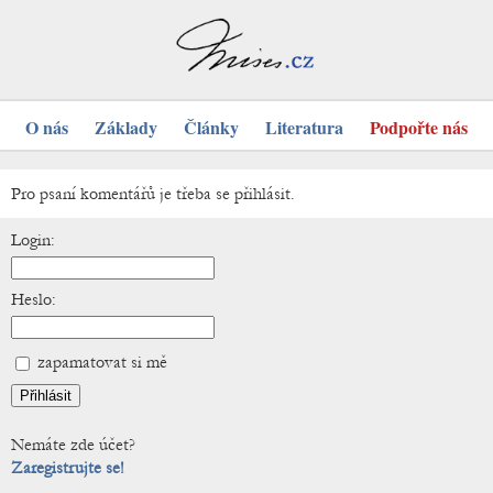
O nás
Základy
Články
Literatura
Podpořte nás
Pro psaní komentářů je třeba se přihlásit.
Login:
Heslo:
zapamatovat si mě
Nemáte zde účet?
Zaregistrujte se!