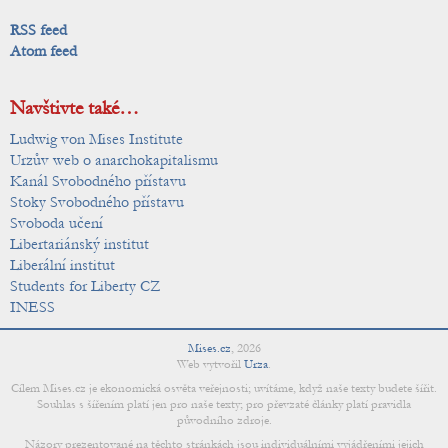
RSS feed
Atom feed
Navštivte také…
Ludwig von Mises Institute
Urzův web o anarchokapitalismu
Kanál Svobodného přístavu
Stoky Svobodného přístavu
Svoboda učení
Libertariánský institut
Liberální institut
Students for Liberty CZ
INESS
Mises.cz
,
2026
Web vytvořil
Urza
.
Cílem Mises.cz je ekonomická osvěta veřejnosti; uvítáme, když naše texty budete šířit.
Souhlas s šířením platí jen pro naše texty; pro převzaté články platí pravidla
původního zdroje.
Názory prezentované na těchto stránkách jsou individuálními vyjádřeními jejich