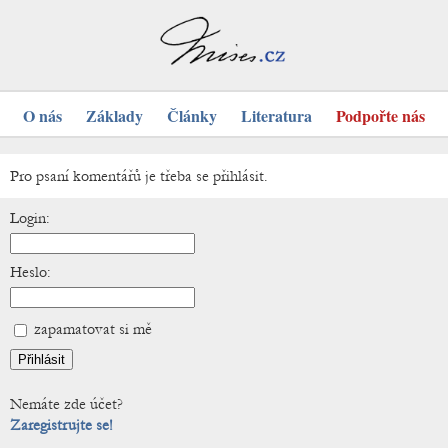
O nás
Základy
Články
Literatura
Podpořte nás
Pro psaní komentářů je třeba se přihlásit.
Login:
Heslo:
zapamatovat si mě
Nemáte zde účet?
Zaregistrujte se!