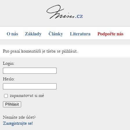
O nás
Základy
Články
Literatura
Podpořte nás
Pro psaní komentářů je třeba se přihlásit.
Login:
Heslo:
zapamatovat si mě
Nemáte zde účet?
Zaregistrujte se!