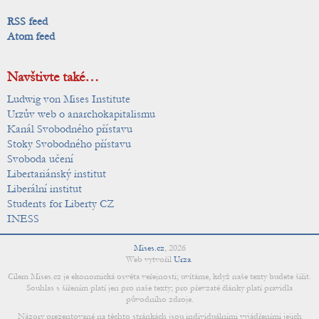
RSS feed
Atom feed
Navštivte také…
Ludwig von Mises Institute
Urzův web o anarchokapitalismu
Kanál Svobodného přístavu
Stoky Svobodného přístavu
Svoboda učení
Libertariánský institut
Liberální institut
Students for Liberty CZ
INESS
Mises.cz
,
2026
Web vytvořil
Urza
.
Cílem Mises.cz je ekonomická osvěta veřejnosti; uvítáme, když naše texty budete šířit.
Souhlas s šířením platí jen pro naše texty; pro převzaté články platí pravidla
původního zdroje.
Názory prezentované na těchto stránkách jsou individuálními vyjádřeními jejich