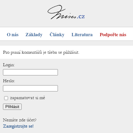
O nás
Základy
Články
Literatura
Podpořte nás
Pro psaní komentářů je třeba se přihlásit.
Login:
Heslo:
zapamatovat si mě
Nemáte zde účet?
Zaregistrujte se!