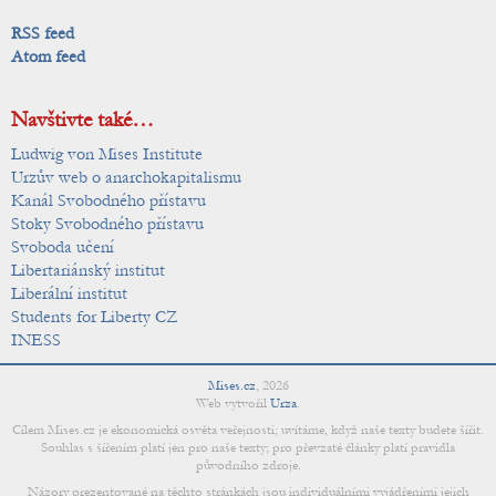
RSS feed
Atom feed
Navštivte také…
Ludwig von Mises Institute
Urzův web o anarchokapitalismu
Kanál Svobodného přístavu
Stoky Svobodného přístavu
Svoboda učení
Libertariánský institut
Liberální institut
Students for Liberty CZ
INESS
Mises.cz
,
2026
Web vytvořil
Urza
.
Cílem Mises.cz je ekonomická osvěta veřejnosti; uvítáme, když naše texty budete šířit.
Souhlas s šířením platí jen pro naše texty; pro převzaté články platí pravidla
původního zdroje.
Názory prezentované na těchto stránkách jsou individuálními vyjádřeními jejich