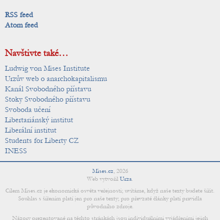
RSS feed
Atom feed
Navštivte také…
Ludwig von Mises Institute
Urzův web o anarchokapitalismu
Kanál Svobodného přístavu
Stoky Svobodného přístavu
Svoboda učení
Libertariánský institut
Liberální institut
Students for Liberty CZ
INESS
Mises.cz
,
2026
Web vytvořil
Urza
.
Cílem Mises.cz je ekonomická osvěta veřejnosti; uvítáme, když naše texty budete šířit.
Souhlas s šířením platí jen pro naše texty; pro převzaté články platí pravidla
původního zdroje.
Názory prezentované na těchto stránkách jsou individuálními vyjádřeními jejich