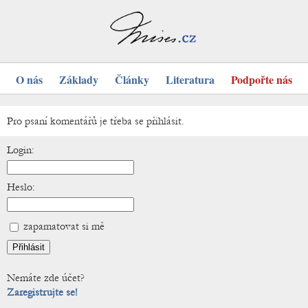
O nás
Základy
Články
Literatura
Podpořte nás
Pro psaní komentářů je třeba se přihlásit.
Login:
Heslo:
zapamatovat si mě
Nemáte zde účet?
Zaregistrujte se!