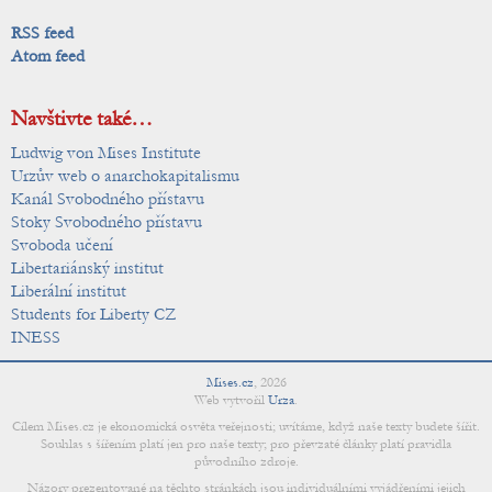
RSS feed
Atom feed
Navštivte také…
Ludwig von Mises Institute
Urzův web o anarchokapitalismu
Kanál Svobodného přístavu
Stoky Svobodného přístavu
Svoboda učení
Libertariánský institut
Liberální institut
Students for Liberty CZ
INESS
Mises.cz
,
2026
Web vytvořil
Urza
.
Cílem Mises.cz je ekonomická osvěta veřejnosti; uvítáme, když naše texty budete šířit.
Souhlas s šířením platí jen pro naše texty; pro převzaté články platí pravidla
původního zdroje.
Názory prezentované na těchto stránkách jsou individuálními vyjádřeními jejich