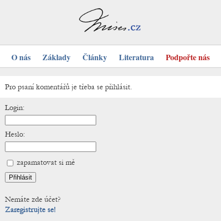
O nás
Základy
Články
Literatura
Podpořte nás
Pro psaní komentářů je třeba se přihlásit.
Login:
Heslo:
zapamatovat si mě
Nemáte zde účet?
Zaregistrujte se!