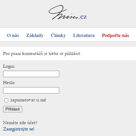
O nás
Základy
Články
Literatura
Podpořte nás
Pro psaní komentářů je třeba se přihlásit.
Login:
Heslo:
zapamatovat si mě
Nemáte zde účet?
Zaregistrujte se!