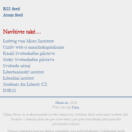
RSS feed
Atom feed
Navštivte také…
Ludwig von Mises Institute
Urzův web o anarchokapitalismu
Kanál Svobodného přístavu
Stoky Svobodného přístavu
Svoboda učení
Libertariánský institut
Liberální institut
Students for Liberty CZ
INESS
Mises.cz
,
2026
Web vytvořil
Urza
.
Cílem Mises.cz je ekonomická osvěta veřejnosti; uvítáme, když naše texty budete šířit.
Souhlas s šířením platí jen pro naše texty; pro převzaté články platí pravidla
původního zdroje.
Názory prezentované na těchto stránkách jsou individuálními vyjádřeními jejich