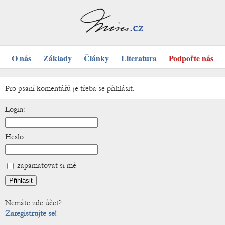
O nás
Základy
Články
Literatura
Podpořte nás
Pro psaní komentářů je třeba se přihlásit.
Login:
Heslo:
zapamatovat si mě
Nemáte zde účet?
Zaregistrujte se!