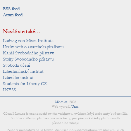
RSS feed
Atom feed
Navštivte také…
Ludwig von Mises Institute
Urzův web o anarchokapitalismu
Kanál Svobodného přístavu
Stoky Svobodného přístavu
Svoboda učení
Libertariánský institut
Liberální institut
Students for Liberty CZ
INESS
Mises.cz
,
2026
Web vytvořil
Urza
.
Cílem Mises.cz je ekonomická osvěta veřejnosti; uvítáme, když naše texty budete šířit.
Souhlas s šířením platí jen pro naše texty; pro převzaté články platí pravidla
původního zdroje.
Názory prezentované na těchto stránkách jsou individuálními vyjádřeními jejich