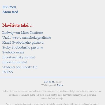
RSS feed
Atom feed
Navštivte také…
Ludwig von Mises Institute
Urzův web o anarchokapitalismu
Kanál Svobodného přístavu
Stoky Svobodného přístavu
Svoboda učení
Libertariánský institut
Liberální institut
Students for Liberty CZ
INESS
Mises.cz
,
2026
Web vytvořil
Urza
.
Cílem Mises.cz je ekonomická osvěta veřejnosti; uvítáme, když naše texty budete šířit.
Souhlas s šířením platí jen pro naše texty; pro převzaté články platí pravidla
původního zdroje.
Názory prezentované na těchto stránkách jsou individuálními vyjádřeními jejich