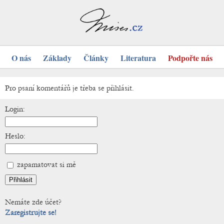
O nás
Základy
Články
Literatura
Podpořte nás
Pro psaní komentářů je třeba se přihlásit.
Login:
Heslo:
zapamatovat si mě
Nemáte zde účet?
Zaregistrujte se!