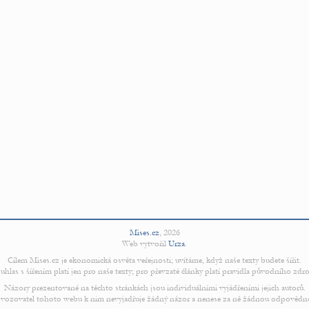
Mises.cz
,
2026
Web vytvořil
Urza
.
Cílem Mises.cz je ekonomická osvěta veřejnosti; uvítáme, když naše texty budete šířit.
uhlas s šířením platí jen pro naše texty; pro převzaté články platí pravidla původního zdro
Názory prezentované na těchto stránkách jsou individuálními vyjádřeními jejich autorů.
vozovatel tohoto webu k nim nevyjadřuje žádný názor a nenese za ně žádnou odpovědn