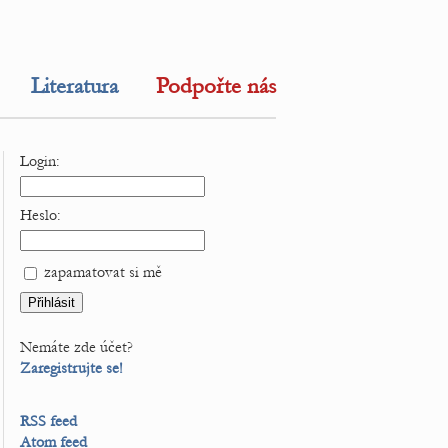
Literatura
Podpořte nás
Login:
Heslo:
zapamatovat si mě
Nemáte zde účet?
Zaregistrujte se!
RSS feed
Atom feed