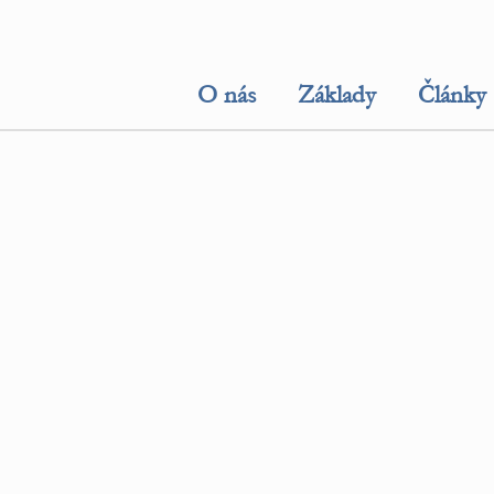
O nás
Základy
Články