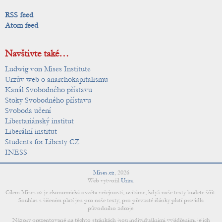
RSS feed
Atom feed
Navštivte také…
Ludwig von Mises Institute
Urzův web o anarchokapitalismu
Kanál Svobodného přístavu
Stoky Svobodného přístavu
Svoboda učení
Libertariánský institut
Liberální institut
Students for Liberty CZ
INESS
Mises.cz
,
2026
Web vytvořil
Urza
.
Cílem Mises.cz je ekonomická osvěta veřejnosti; uvítáme, když naše texty budete šířit.
Souhlas s šířením platí jen pro naše texty; pro převzaté články platí pravidla
původního zdroje.
Názory prezentované na těchto stránkách jsou individuálními vyjádřeními jejich