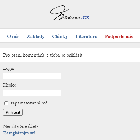
O nás
Základy
Články
Literatura
Podpořte nás
Pro psaní komentářů je třeba se přihlásit.
Login:
Heslo:
zapamatovat si mě
Nemáte zde účet?
Zaregistrujte se!