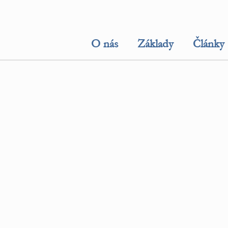
O nás
Základy
Články