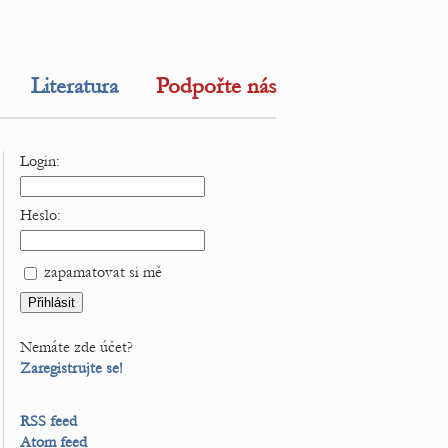
Literatura
Podpořte nás
Login:
Heslo:
zapamatovat si mě
Nemáte zde účet?
Zaregistrujte se!
RSS feed
Atom feed