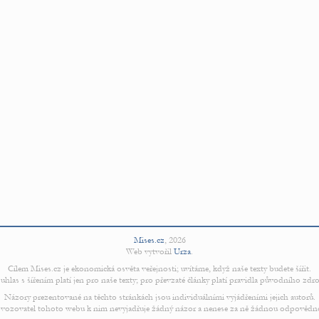
Mises.cz
,
2026
Web vytvořil
Urza
.
Cílem Mises.cz je ekonomická osvěta veřejnosti; uvítáme, když naše texty budete šířit.
uhlas s šířením platí jen pro naše texty; pro převzaté články platí pravidla původního zdro
Názory prezentované na těchto stránkách jsou individuálními vyjádřeními jejich autorů.
vozovatel tohoto webu k nim nevyjadřuje žádný názor a nenese za ně žádnou odpovědn