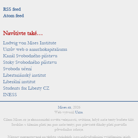
RSS feed
Atom feed
Navštivte také…
Ludwig von Mises Institute
Urzův web o anarchokapitalismu
Kanál Svobodného přístavu
Stoky Svobodného přístavu
Svoboda učení
Libertariánský institut
Liberální institut
Students for Liberty CZ
INESS
Mises.cz
,
2026
Web vytvořil
Urza
.
Cílem Mises.cz je ekonomická osvěta veřejnosti; uvítáme, když naše texty budete šířit.
Souhlas s šířením platí jen pro naše texty; pro převzaté články platí pravidla
původního zdroje.
Názory prezentované na těchto stránkách jsou individuálními vyjádřeními jejich