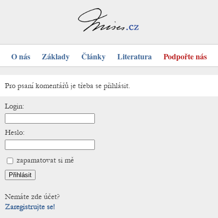
O nás
Základy
Články
Literatura
Podpořte nás
Pro psaní komentářů je třeba se přihlásit.
Login:
Heslo:
zapamatovat si mě
Nemáte zde účet?
Zaregistrujte se!