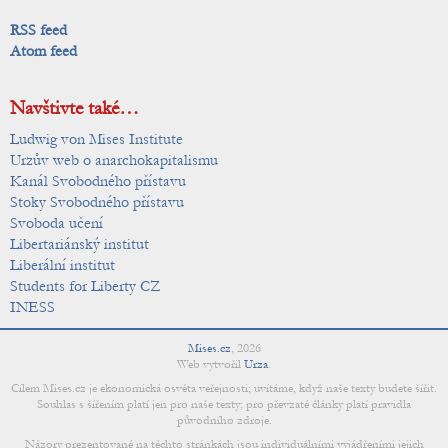
RSS feed
Atom feed
Navštivte také…
Ludwig von Mises Institute
Urzův web o anarchokapitalismu
Kanál Svobodného přístavu
Stoky Svobodného přístavu
Svoboda učení
Libertariánský institut
Liberální institut
Students for Liberty CZ
INESS
Mises.cz
,
2026
Web vytvořil
Urza
.
Cílem Mises.cz je ekonomická osvěta veřejnosti; uvítáme, když naše texty budete šířit.
Souhlas s šířením platí jen pro naše texty; pro převzaté články platí pravidla
původního zdroje.
Názory prezentované na těchto stránkách jsou individuálními vyjádřeními jejich