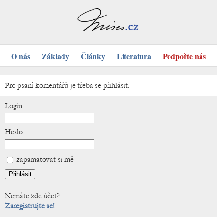
O nás
Základy
Články
Literatura
Podpořte nás
Pro psaní komentářů je třeba se přihlásit.
Login:
Heslo:
zapamatovat si mě
Nemáte zde účet?
Zaregistrujte se!